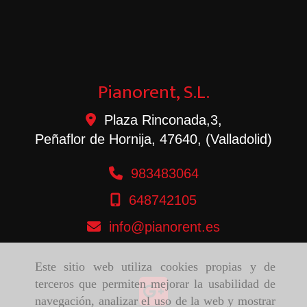
Pianorent, S.L.
Plaza Rinconada,3,
Peñaflor de Hornija
,
47640
,
(Valladolid)
983483064
648742105
info
pianorent.es
Este sitio web utiliza cookies propias y de
terceros que permiten mejorar la usabilidad de
navegación, analizar el uso de la web y mostrar